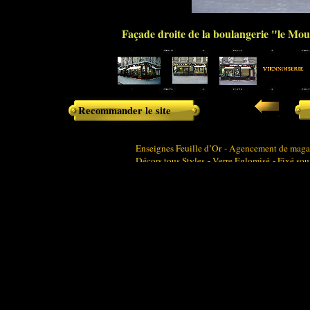
Façade droite de la boulangerie "le Mou
Recommander le site
Enseignes Feuille d’Or - Agencement de magasi
Décors tous Styles - Verre Eglomisé - Fixé sou
agencement de boutiques - agencement de magasi
ladurée - peinture sur verre
devanture de boutique - agencement France - C
Dorure - dorures - doreur - doreurs - panneaux 
décorations sur verre - style art nouveau - art 
Agencement de restaurant - luxe - enseignes - 
Enseignes pour tous commerces tous styles : bou
boucheries - boucherie - restaurants - bars
Décoration intérieure / extérieure tous styles 
verre - décorateur sur verre - décoration sur ver
Références :
Boulangeries " Le Moulin de la Vi