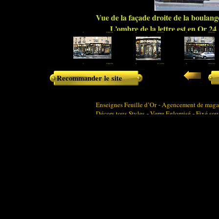
Vue de la façade droite de la boulan
L’ombre de la lettre est en Or 24 
Recommander le site
Enseignes Feuille d’Or - Agencement de magasi
Décors tous Styles - Verre Eglomisé - Fixé sou
agencement de boutiques - agencement de magasi
ladurée - peinture sur verre
devanture de boutique - agencement France - C
Dorure - dorures - doreur - doreurs - panneaux 
décorations sur verre - style art nouveau - art 
Agencement de restaurant - luxe - enseignes - 
Enseignes pour tous commerces tous styles : bou
boucheries - boucherie - restaurants - bars
www.lucienhe
Décoration intérieure / extérieure tous styles 
verre - décorateur sur verre - décoration sur ver
Références :
Boulangeries " Le Moulin de la Vi