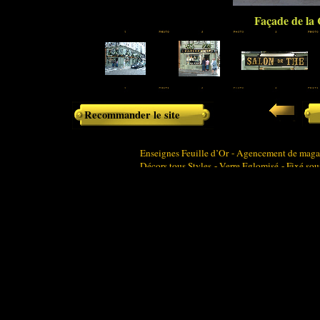
Façade de la
Recommander le site
Enseignes Feuille d’Or - Agencement de magasi
Décors tous Styles - Verre Eglomisé - Fixé sou
agencement de boutiques - agencement de magasi
ladurée - peinture sur verre
devanture de boutique - agencement France - C
Dorure - dorures - doreur - doreurs - panneaux 
décorations sur verre - style art nouveau - art 
Agencement de restaurant - luxe - enseignes - 
Enseignes pour tous commerces tous styles : bou
boucheries - boucherie - restaurants - bars
Décoration intérieure / extérieure tous styles 
verre - décorateur sur verre - décoration sur ver
Références :
Boulangeries " Le Moulin de la Vi